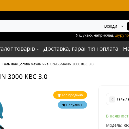
Всюди
Я шукаю, наприклад,
шурупо
талог товарів
Доставка, гарантія і оплата
Н
Таль ланцюгова механічна KRAISSMANN 3000 KBC 3.0
N 3000 KBC 3.0
Топ продажів
Таль л
Популярні
В наявност
Модель:
KR