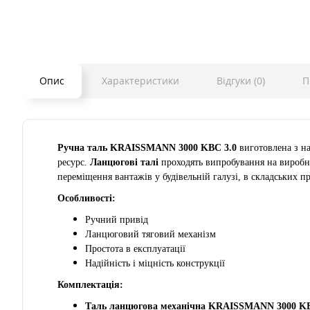
Опис
Характеристики
Відгуки (0)
П
Ручна таль KRAISSMANN 3000 KBC 3.0
виготовлена з на
ресурс.
Ланцюгові талі
проходять випробування на виробн
переміщення вантажів у будівельній галузі, в складських 
Особливості:
Ручний привід
Ланцюговий тяговий механізм
Простота в експлуатації
Надійність і міцність конструкції
Комплектація:
Таль ланцюгова механічна KRAISSMANN 3000 KB