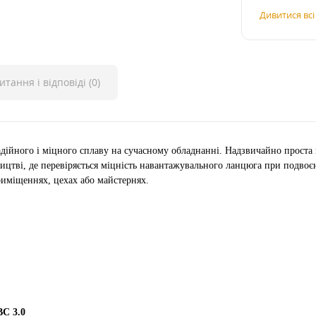
Дивитися вс
итання і відповіді (0)
дійного і міцного сплаву на сучасному обладнанні. Надзвичайно проста 
ицтві, де перевіряється міцність навантажувального ланцюга при подво
приміщеннях, цехах або майстернях.
C 3.0