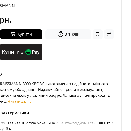
SSMANN
рн.
Купити
В 1 клік
Купити з
ру
RAISSMANN 3000 KBC 3.0 виготовлена з надійного і міцного
часному обладнанні. Надзвичайно проста в експлуатації,
є високий експлуатаційний ресурс. Ланцюгові талі проходять
 ...
Читати далі...
арактеристики
нту
Таль ланцюгова механічна
Вантажопідйомність
3000 кг
му
3 м