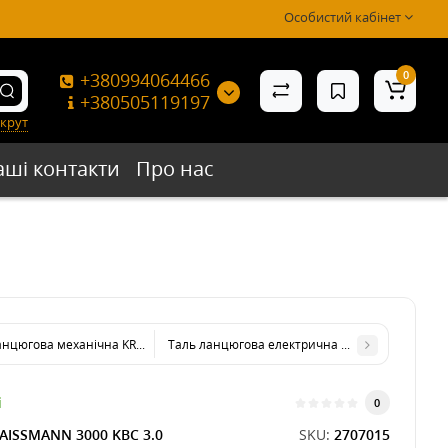
Особистий кабінет
0
+380994064466
+380505119197
крут
аші контакти
Про нас
анцюгова механічна KRAISSMANN 2000 KBZ 3.0
Таль ланцюгова електрична KRAISSMANN 3000 
і
0
AISSMANN 3000 KBC 3.0
SKU:
2707015