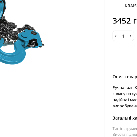
KRAI
3452 г
Опис това
Ручна таль K
сплаву на су
надійна і ма
випробування
Загальні х
Тип інструме
Висота підйо