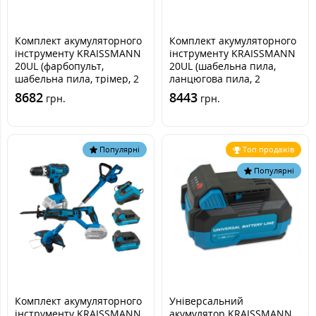
Комплект акумуляторного
Комплект акумуляторного
інструменту KRAISSMANN
інструменту KRAISSMANN
20UL (фарбопульт,
20UL (шабельна пила,
шабельна пила, трімер, 2
ланцюгова пила, 2
акумулятори, зарядний
акумулятори та зарядний
8682
8443
грн.
грн.
пристрій)
пристрій)
Популярні
Топ продажів
Популярні
Комплект акумуляторного
Універсальний
інструменту KRAISSMANN
акумулятор KRAISSMANN