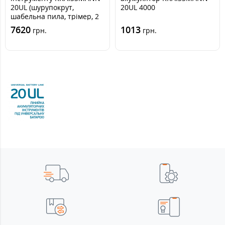
20UL (шурупокрут,
20UL 4000
шабельна пила, трімер, 2
акумулятори та зарядний
7620
1013
грн.
грн.
пристрій)