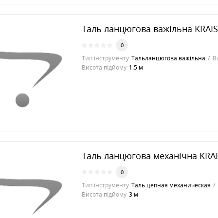
Таль ланцюгова важільна KRAI
0
Тип інструменту
Тальланцюгова важільна
В
Висота підйому
1.5 м
Таль ланцюгова механічна KRA
0
Тип інструменту
Таль цепная механическая
Висота підйому
3 м