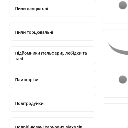
Пили ланцюгові
Пили торцювальні
Підйомники (тельфери), лебідки та
талі
Плиткорізи
Повітродуйки
Подрібнювачі харчових відходів