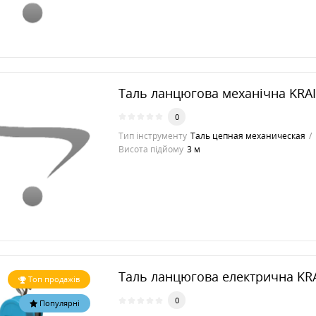
Таль ланцюгова механічна KRA
0
Тип інструменту
Таль цепная механическая
Висота підйому
3 м
Таль ланцюгова електрична KR
Топ продажів
0
Популярні