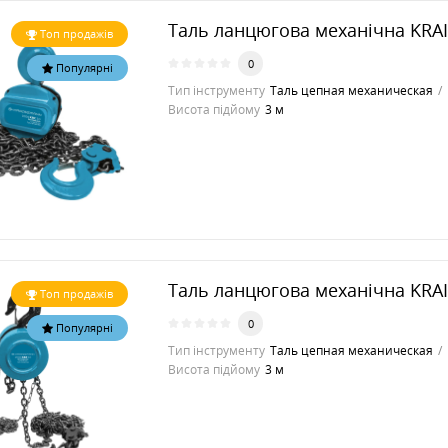
Таль ланцюгова механічна KRA
Топ продажів
0
Популярні
Тип інструменту
Таль цепная механическая
Висота підйому
3 м
Таль ланцюгова механічна KRA
Топ продажів
0
Популярні
Тип інструменту
Таль цепная механическая
Висота підйому
3 м