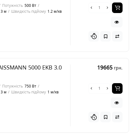
Потужність
500 Вт
3 м
Швидкість підйому
1.2 м/хв
AISSMANN 5000 EKB 3.0
19665
грн.
Потужність
750 Вт
3 м
Швидкість підйому
1 м/хв