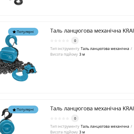
Таль ланцюгова механічна KRA
Популярні
0
Тип інструменту
Таль ланцюгова механічна
Висота підйому
3 м
Таль ланцюгова механічна KRA
Популярні
0
Тип інструменту
Таль ланцюгова механічна
Висота підйому
3 м