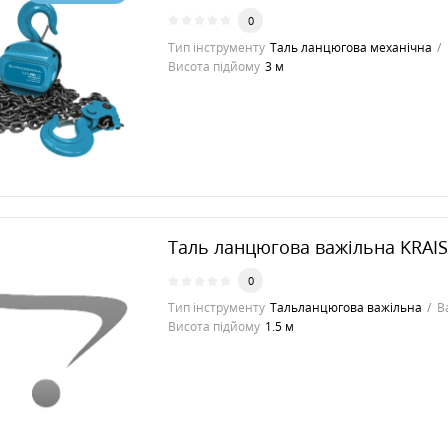
0
Тип інструменту
Таль ланцюгова механічна
Висота підйому
3 м
Таль ланцюгова важільна KRAI
0
Тип інструменту
Тальланцюгова важільна
В
Висота підйому
1.5 м