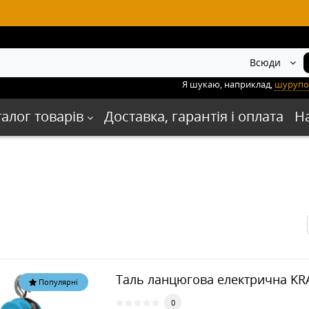
Всюди
Я шукаю, наприклад,
шурупо
талог товарів
Доставка, гарантія і оплата
Н
Таль ланцюгова електрична KR
Популярні
0