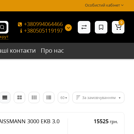
Особистий кабінет
0
+380994064466
+380505119197
крут
аші контакти
Про нас
60
За замовчуванням
AISSMANN 3000 EKB 3.0
15525
грн.