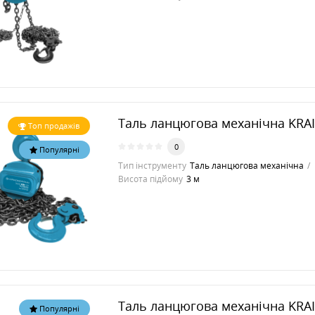
Таль ланцюгова механічна KRA
Топ продажів
0
Популярні
Тип інструменту
Таль ланцюгова механічна
Висота підйому
3 м
Таль ланцюгова механічна KRA
Популярні