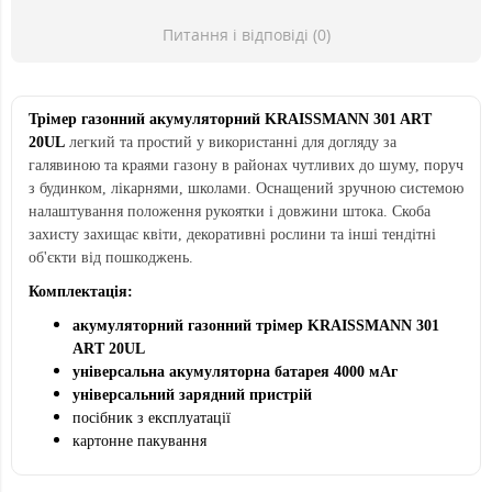
Питання і відповіді (0)
Трімер газонний акумуляторний KRAISSMANN 301 ART
20UL​​​​
легкий та простий у використанні для догляду за
галявиною та краями газону в районах чутливих до шуму, поруч
з будинком, лікарнями, школами. Оснащений зручною системою
налаштування положення рукоятки і довжини штока. Скоба
захисту захищає квіти, декоративні рослини та інші тендітні
об'єкти від пошкоджень.
Комплектація:
акумуляторний газонний трімер
KRAISSMANN 301
ART 20UL
універсальна акумуляторна батарея 4000 мАг
універсальний зарядний пристрій
посібник з експлуатації
картонне пакування