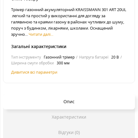
Трімер газонний акумуляторний KRAISSMANN 301 ART 20UL​​​​
легкий та простий у використанні для догляду за
галявиною та краями газону в районах чутливих до шуму,
поруч з будинком, лікарнями, школами. Оснащений
зручно...
Читати далі...
Загальні характеристики
Тип інструменту
Газонний трімер
Напруга батареї
20 В
Ширина смуги обробки
300 мм
Дивитися всі параметри
Опис
Характеристики
Відгуки (0)