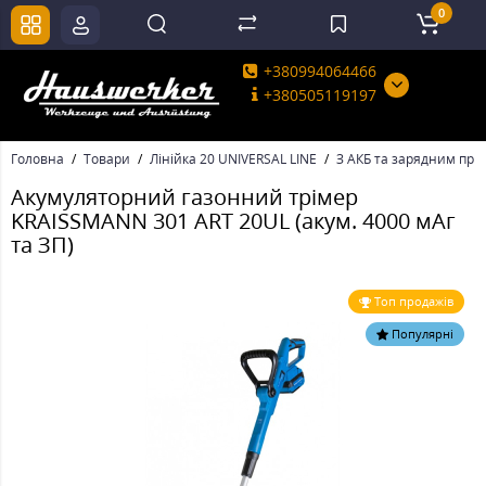
0
+380994064466
+380505119197
Головна
Товари
Лінійка 20 UNIVERSAL LINE
З АКБ та зарядним при
Акумуляторний газонний трімер
KRAISSMANN 301 ART 20UL (акум. 4000 мАг
та ЗП)
Топ продажів
Популярні