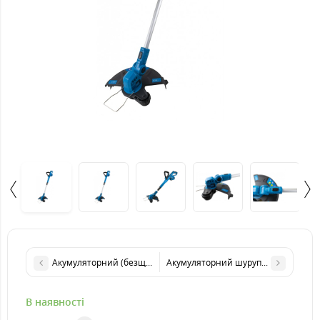
Акумуляторний (безщітковий) шурупокрут KRAISSMANN 132 E-AB
Акумуляторний шурупокрут KRAISSMA
В наявності