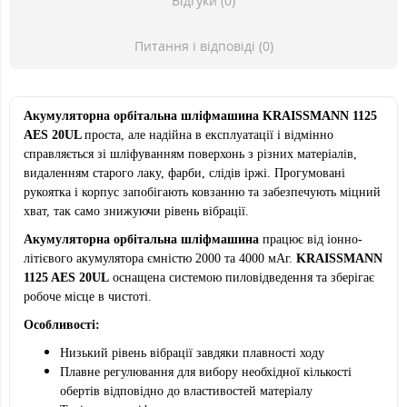
Відгуки (0)
Питання і відповіді (0)
Акумуляторна орбітальна шліфмашина KRAISSMANN 1125
AES 20UL
проста, але надійна в експлуатації і відмінно
справляється зі шліфуванням поверхонь з різних матеріалів,
видаленням старого лаку, фарби, слідів іржі. Прогумовані
рукоятка і корпус запобігають ковзанню та забезпечують міцний
хват, так само знижуючи рівень вібрації.
Акумуляторна орбітальна шліфмашина
працює від іонно-
літієвого акумулятора ємністю 2000 та 4000 мАг.
KRAISSMANN
1125 AES 20UL
оснащена системою пиловідведення та зберігає
робоче місце в чистоті.
Особливості:
Низький рівень вібрації завдяки плавності ходу
Плавне регулювання для вибору необхідної кількості
обертів відповідно до властивостей матеріалу