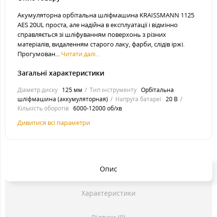
Акумуляторна орбітальна шліфмашина KRAISSMANN 1125
AES 20UL проста, але надійна в експлуатації і відмінно
справляється зі шліфуванням поверхонь з різних
матеріалів, видаленням старого лаку, фарби, слідів іржі.
Прогумован...
Читати далі...
Загальні характеристики
Діаметр диску
125 мм
Тип інструменту
Орбітальна
шліфмашина (аккумуляторная)
Напруга батареї
20 В
Кількість оборотів
6000-12000 об/хв
Дивитися всі параметри
Опис
Характеристики