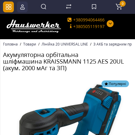
0
+380994064466
+380505119197
Головна
Товари
Лінійка 20 UNIVERSAL LINE
З АКБ та зарядним при
Акумуляторна орбітальна
шліфмашина KRAISSMANN 1125 AES 20UL
(акум. 2000 мАг та ЗП)
Популярні