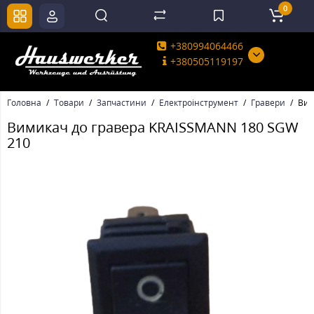
0
+380994064466
+380505119197
Головна
Товари
Запчастини
Електроінструмент
Гравери
Вим
Вимикач до гравера KRAISSMANN 180 SGW
210