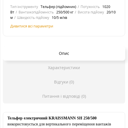
Тип інструменту
Тельфер (підйомник)
Потужність
1020
Вт
Вантажопідйомність
250/500 кг
Висота підйому
20/10
м
Швидкість підйому
10/5 м/хв
Дивитися всі параметри
Опис
Характеристики
Відгуки (0)
Питання і відповіді (0)
Тельфер електричний KRAISSMANN SH 250/500
використовується для вертикального переміщення вантажів