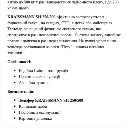
вагою до 500 кг у разі використання підйомного блоку, і до 250
кг без нього.
KRAISSMANN SH 250/500
ефективно застосовується в
будівельній галузі, на складах, СТО, в цехах або майстернях.
Тельфер
оснащений функцією екстреного гальма, що
спрацьовує в разі некоректної роботи. Система захисту запобігає
поломці двигуна в разі перевантаження. На пульті управління
тельфера розташовані кнопки "Пуск" і кнопка негайної
зупинки.
Особливості:
Надійна і міцна конструкція
Простота в експлуатації
Аварійна зупинка
Комплектація:
Тельфер KRAISSMANN SH 250/500
Кріпильні скоби
Посібник з експлуатації
Картонна упаковка