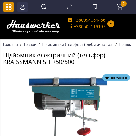
0
+380994064466
+380505119197
Головна
Товари
Підйомники (тельфери), лебідки та талі
Підйомн
Підйомник електричний (тельфер)
KRAISSMANN SH 250/500
Популярні