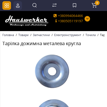
0
+380994064466
+380505119197
Головна
Товари
Запчастини
Електроінструмент
Точила
Тарі
Тарілка дожимна металева кругла