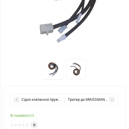
Сідло клапанної пружини до KRAISSMANN EYG 1200iA
Тригер до KRAISSMANN EYG 1200iA
В наявності
0