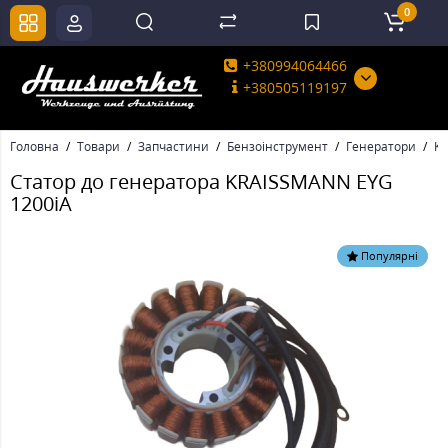
0
+380994064466
+380505119197
Головна
Товари
Запчастини
Бензоінструмент
Генератори
K
Статор до генератора KRAISSMANN EYG
1200iA
Популярні