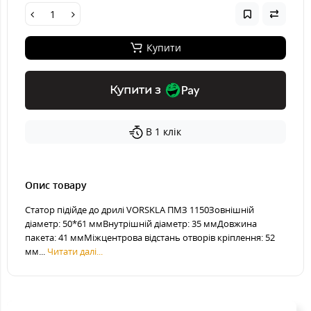
Купити
Купити з
В 1 клік
Опис товару
Статор підійде до дрилі VORSKLA ПМЗ 1150Зовнішній
діаметр: 50*61 ммВнутрішній діаметр: 35 ммДовжина
пакета: 41 ммМіжцентрова відстань отворів кріплення: 52
мм...
Читати далі...