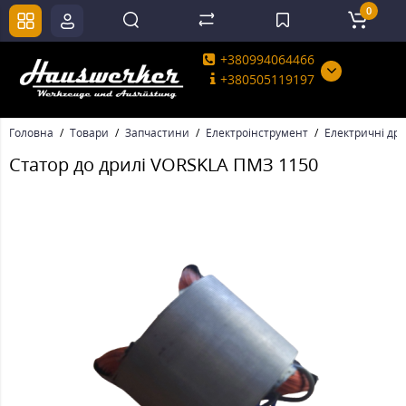
0
+380994064466
+380505119197
Головна
Товари
Запчастини
Електроінструмент
Електричні дри
Статор до дрилі VORSKLA ПМЗ 1150