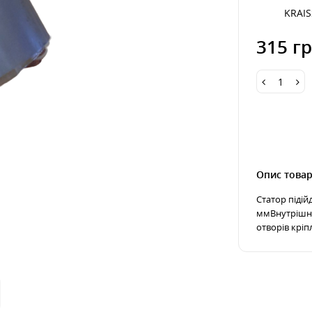
KRAI
315 гр
Опис това
Статор підій
ммВнутрішні
отворів кріп