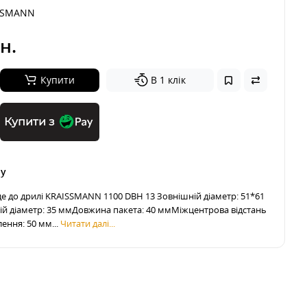
SSMANN
н.
Купити
В 1 клік
Купити з
ру
де до дрилі KRAISSMANN 1100 DBH 13 Зовнішній діаметр: 51*61
й діаметр: 35 ммДовжина пакета: 40 ммМіжцентрова відстань
лення: 50 мм...
Читати далі...