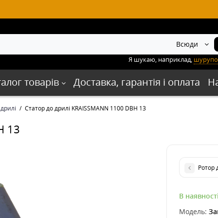
Всюди
Я шукаю, наприклад,
шурупо
талог товарів
Доставка, гарантія і оплата
Н
 дрилі
Статор до дрилі KRAISSMANN 1100 DBH 13
H 13
Ротор 
В наявност
Модель:
За