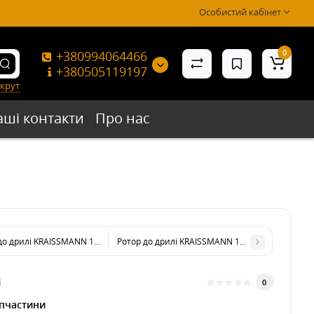
Особистий кабінет
0
+380994064466
+380505119197
крут
аші контакти
Про нас
до дрилі KRAISSMANN 1100 DBH 13 (new)
Ротор до дрилі KRAISSMANN 1100 DBH 13
і
0
пчастини