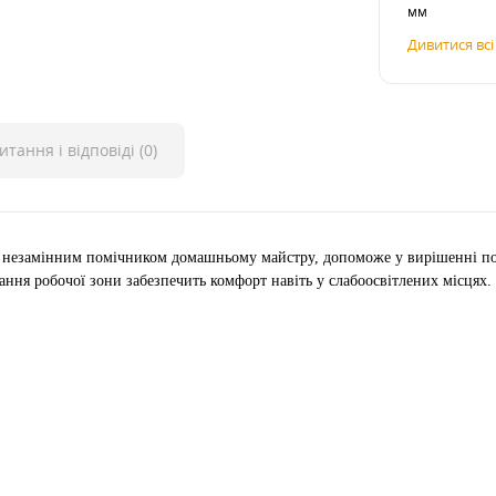
мм
Дивитися вс
итання і відповіді (0)
 незамінним помічником домашньому майстру, допоможе у вирішенні по
ання робочої зони забезпечить комфорт навіть у слабоосвітлених місцях.