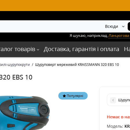
Всюди
Я шукаю, наприклад,
Ланцюгова 
талог товарів
Доставка, гарантія і оплата
Н
рилі-шурупокрути
Шуруповерт мережевий KRAISSMANN 320 EBS 10
20 EBS 10
Популярні
Шурупо
Немає в на
Модель:
KR