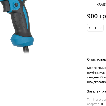
KRAI
900 гр
Опис това
Мережевий ш
помічником 
завдань. Ос
швидкозатиск
Загальні х
Тип інструме
оборотів
0 -