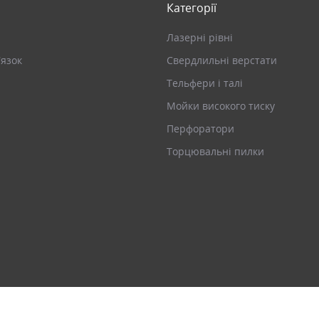
Категорії
Лазерні рівні
’язок
Свердлильні верстати
Тельфери і талі
Мойки високого тиску
Перфоратори
Торцювальні пилки