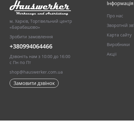
Інформація
Про нас
м. Харків, Торгівельний центр
Зворотній зв
«Барабашово»
Карта сайту
Зробити замовлення
Виробники
+380994064466
Акції
Дзвоніть нам з 10:00 до 16:00
с Пн по Пт
shop@hauswerker.com.ua
Замовити дзвінок
Hauswerker - Інструменти та обладнання © 2026