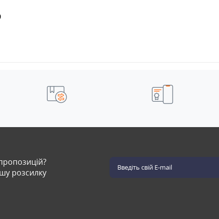
0
 пропозицій?
ашу розсилку