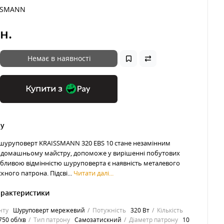
SSMANN
н.
Немає в наявності
Купити з
ру
уруповерт KRAISSMANN 320 EBS 10 стане незамінним
домашньому майстру, допоможе у вирішенні побутових
обливою відмінністю шуруповерта є наявність металевого
ного патрона. Підсві...
Читати далі...
арактеристики
нту
Шуруповерт мережевий
Потужність
320 Вт
Кількість
 750 об/хв
Тип патрону
Самозатискний
Діаметр патрону
10