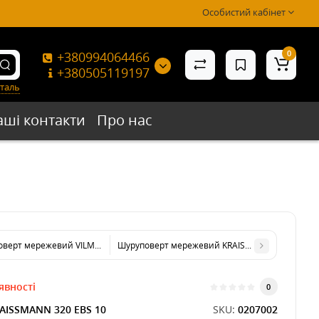
Особистий кабінет
0
+380994064466
+380505119197
таль
аші контакти
Про нас
верт мережевий VILMAS 280-DD-10/2
Шуруповерт мережевий KRAISSMANN 400 EBS 1
явності
0
AISSMANN 320 EBS 10
SKU:
0207002