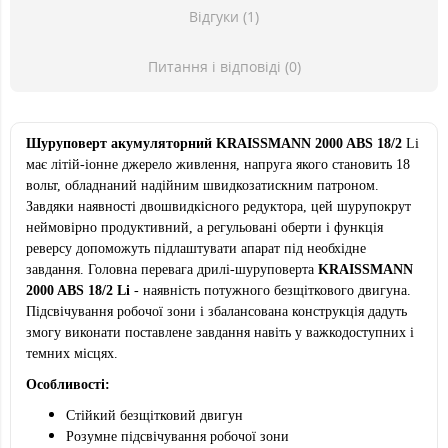
Відгуки (1)
Питання і відповіді (0)
Шуруповерт акумуляторний KRAISSMANN 2000 ABS 18/2
Li
має літій-іонне джерело живлення, напруга якого становить 18
вольт, обладнаний надійним швидкозатискним патроном.
Завдяки наявності двошвидкісного редуктора, цей шурупокрут
неймовірно продуктивний, а регульовані оберти і функція
реверсу допоможуть підлаштувати апарат під необхідне
завдання. Головна перевага дрилі-шуруповерта
KRAISSMANN
2000 ABS 18/2 Li
- наявність потужного безщіткового двигуна.
Підсвічування робочої зони і збалансована конструкція дадуть
змогу виконати поставлене завдання навіть у важкодоступних і
темних місцях.
Особливості:
Стійкий безщітковий двигун
Розумне підсвічування робочої зони