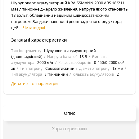
Шуруповерт акумуляторний KRAISSMANN 2000 ABS 18/2 Li
має літій-іонне джерело живлення, напруга якого становить
18 вольт, обладнаний надійним швидкозатискним
патроном. Завдяки наявності двошвидкісного редуктора,
цей ...
Читати далі...
Загальні характеристики
Тип інструменту
Шуруповерт акумуляторний
(двошвидкісний)
Напруга батареї
18 В
Ємність
акумулятора
2000 мАг
Кількість оборотів
0-450/0-2000 об/
хв
Тип патрону
Самозатискний
Діаметр патрону
13 мм
Тип акумулятора
Літій-іонний
Кількість акумуляторів
2
Дивитися всі параметри
Опис
Характеристики