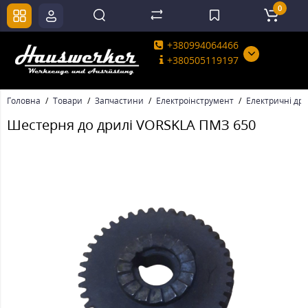
0
+380994064466
+380505119197
Головна
Товари
Запчастини
Електроінструмент
Електричні дри
Шестерня до дрилі VORSKLA ПМЗ 650