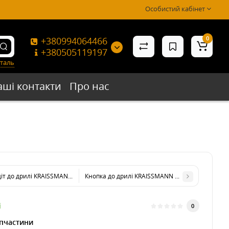
Особистий кабінет
0
+380994064466
+380505119197
таль
аші контакти
Про нас
т до дрилі KRAISSMANN 710 DBH 13
Кнопка до дрилі KRAISSMANN 850 DBH 13
і
0
пчастини