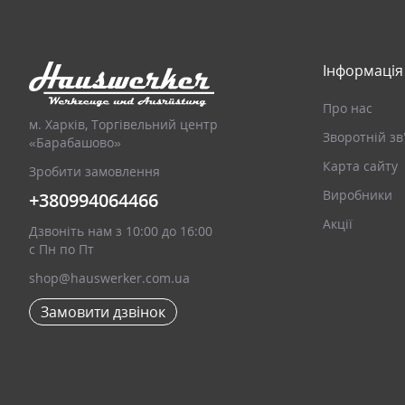
Інформація
Про нас
м. Харків, Торгівельний центр
Зворотній зв
«Барабашово»
Карта сайту
Зробити замовлення
Виробники
+380994064466
Акції
Дзвоніть нам з 10:00 до 16:00
с Пн по Пт
shop@hauswerker.com.ua
Замовити дзвінок