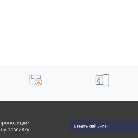
 пропозицій?
ашу розсилку