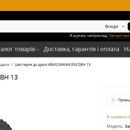
Всюди
Я шукаю, наприклад,
Ланцюгова 
талог товарів
Доставка, гарантія і оплата
Н
 дрилі
Шестерня до дрилі KRAISSMANN 850 DBH 13
DBH 13
Промщі
В наявност
Модель:
За