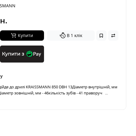
SSMANN
н.
Купити
В 1 клік
Купити з
ру
дійде до дрилі KRAISSMANN 850 DBH 13Діаметр внутрішній, мм
іаметр зовнішній, мм - 46кількість зубів - 41 праворуч ...
.