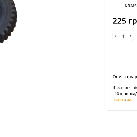
KRAI
225 гр
Опис това
Шестерня пі
- 10 шпонкаД
Читати далі..