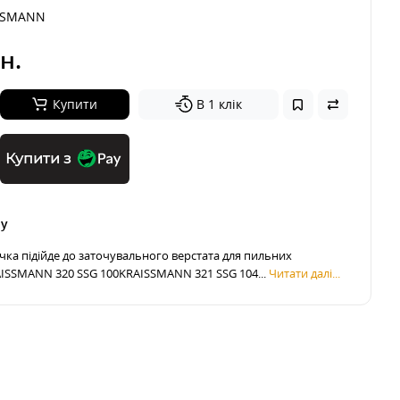
SSMANN
н.
Купити
В 1 клік
Купити з
ру
чка підійде до заточувального верстата для пильних
ISSMANN 320 SSG 100KRAISSMANN 321 SSG 104...
Читати далі...