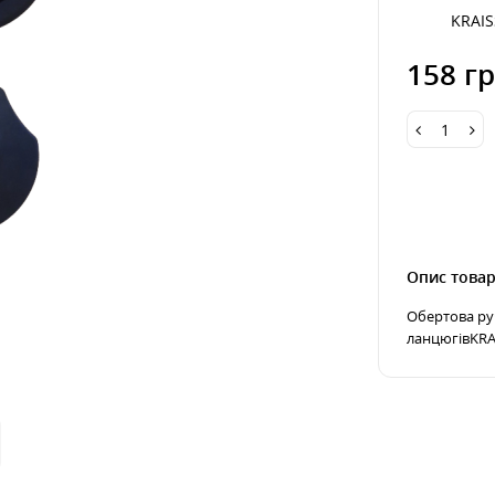
KRAI
158 гр
Опис това
Обертова ру
ланцюгівKRA