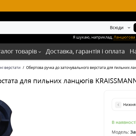
Всюди
Я шукаю, наприклад,
Ланцюгова 
талог товарів
Доставка, гарантія і оплата
Н
ні верстати
Обертова ручка до заточувального верстата для пильних л
ерстата для пильних ланцюгів KRAISSMAN
Нижня 
В наявност
Модель:
За