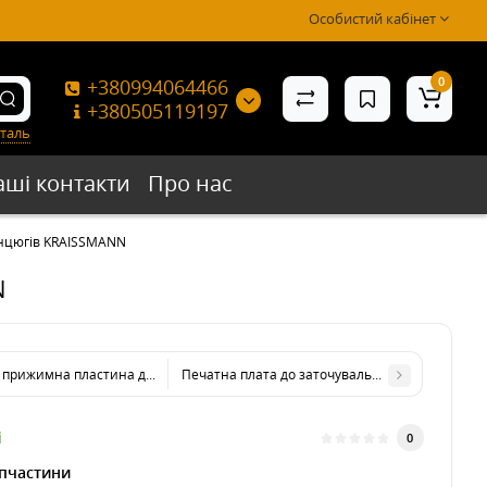
Особистий кабінет
0
+380994064466
+380505119197
таль
аші контакти
Про нас
анцюгів KRAISSMANN
N
прижимна пластина до заточувального верстата для пильних ланцюгів 
Печатна плата до заточувального верстата д
і
0
пчастини