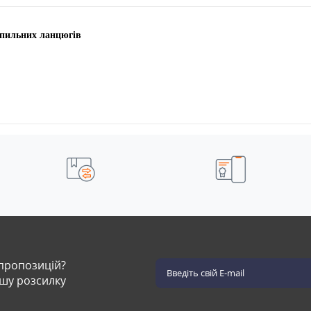
 пильних ланцюгів
 пропозицій?
ашу розсилку