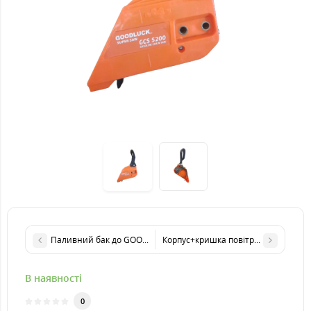
Паливний бак до GOOD LUCK SUPER GCS 5200
Корпус+кришка повітряного фільтр
В наявності
0