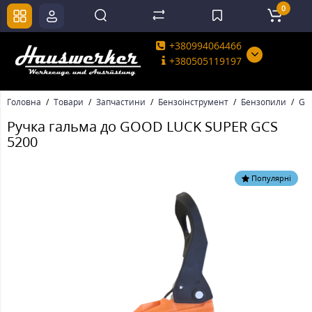
0
+380994064466
+380505119197
Головна
Товари
Запчастини
Бензоінструмент
Бензопили
GO
Ручка гальма до GOOD LUCK SUPER GCS
5200
Популярні