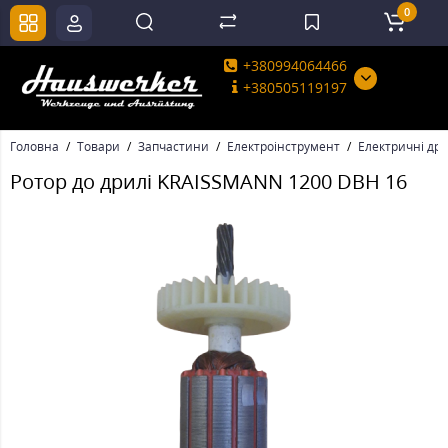
0
+380994064466
+380505119197
Головна
Товари
Запчастини
Електроінструмент
Електричні дри
Ротор до дрилі KRAISSMANN 1200 DBH 16