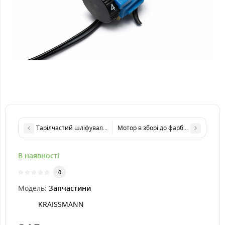
Тарілчастий шліфувальний круг до орбітальної шліфмашини K
Мотор в зборі до фарборозпилювач
В наявності
0
Модель:
Запчастини
KRAISSMANN