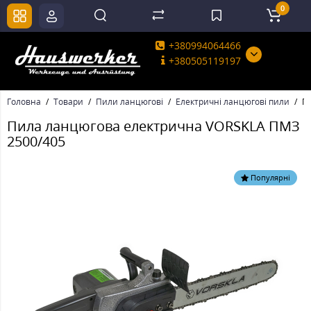
0
+380994064466
+380505119197
Головна
Товари
Пили ланцюгові
Електричні ланцюгові пили
П
Пила ланцюгова електрична VORSKLA ПМЗ
2500/405
Популярні