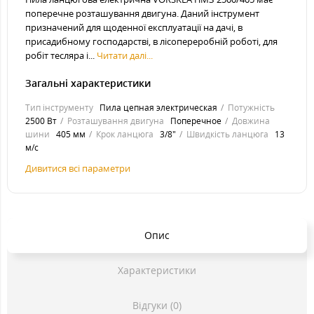
поперечне розташування двигуна. Даний інструмент
призначений для щоденної експлуатації на дачі, в
присадибному господарстві, в лісопереробній роботі, для
робіт тесляра і...
Читати далі...
Загальні характеристики
Тип інструменту
Пила цепная электрическая
Потужність
2500 Вт
Розташування двигуна
Поперечное
Довжина
шини
405 мм
Крок ланцюга
3/8"
Швидкість ланцюга
13
м/с
Дивитися всі параметри
Опис
Характеристики
Відгуки (0)