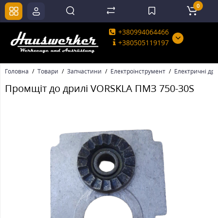
0
+380994064466
+380505119197
Головна
Товари
Запчастини
Електроінструмент
Електричні дри
Промщіт до дрилі VORSKLA ПМЗ 750-30S