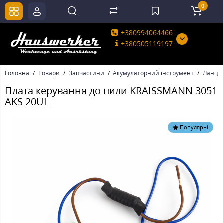
0
+380994064466
+380505119197
Головна
Товари
Запчастини
Акумуляторний інструмент
Ланцюг
Плата керування до пили KRAISSMANN 3051
AKS 20UL
Популярні