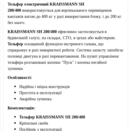
Тельфер електричний KRAISSMANN SH
200/400
використовується для вертикального переміщення
вантажів вагою до 400 кг у разі використання блоку, і до 200 кг
без нього.
KRAISSMANN SH
200/400
ефективно застосовується в
будівельній галузі, на складах, СТО, в цехах або майстернях.
Тельфер
оснащений функцією екстреного гальма, що
спрацьовує в разі некоректної роботи. Система захисту запобігає
поломці двигуна в разі перевантаження. На пульті управління
тельфера розташовані кнопки "Пуск" і кнопка негайної
зупинки.
Особливості:
Надійна і міцна конструкція
Простота в експлуатації
Аварійна зупинка
Комплектація:
Тельфер KRAISSMANN SH
200/400
Кріпильні скоби
Посібник з експлуатації