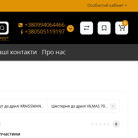
Особистий кабінет
0
+380994064466
+380505119197
крут
аші контакти
Про нас
т до дрилі KRAISSMANN 1200 DBH 16
Шестерня до дрилі VILMAS 700-ID-13
і
0
пчастини