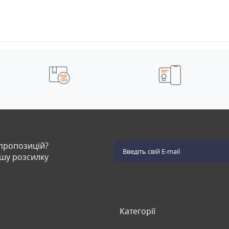
 пропозицій?
ашу розсилку
Категорії