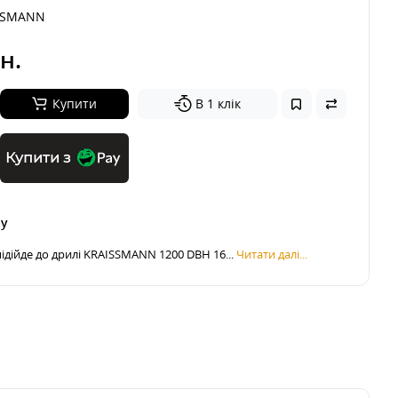
SSMANN
н.
Купити
В 1 клік
Купити з
ру
ідійде до дрилі KRAISSMANN 1200 DBH 16...
Читати далі...