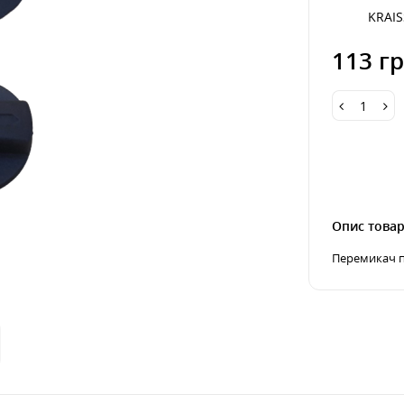
KRAI
113 гр
Опис това
Перемикач п