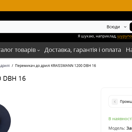
Всюди
Я шукаю, наприклад,
шурупо
талог товарів
Доставка, гарантія і оплата
Н
 дрилі
Перемикач до дрилі KRAISSMANN 1200 DBH 16
0 DBH 16
Промщі
В наявност
Модель:
За