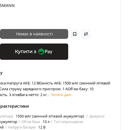
SSMANN
Немає в наявності
Купити з
ру
ка:Напруга АКБ: 12 ВЄмність АКБ: 1500 мАг (змінний літієвий
Сила струму зарядного пристрою: 1 АОб'єм баку: 10
ть: 3 л/хвВага нетто: 2 кг...
Читати далі...
арактеристики
улятора
1500 мАг (змінний літієвий акумулятор)
Джерело
кумулятор
Об'єм бака
10 л
Тип оприскувача
ий
Напруга батареї
12 В