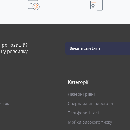
 пропозицій?
ашу розсилку
Категорії
Лазерні рівні
’язок
Свердлильні верстати
Тельфери і талі
Мойки високого тиску