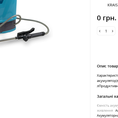
KRAI
0 грн.
Опис това
Характеристи
акумулятор)
лПродуктивніс
Загальні х
Ємність акум
живлення
А
Акумуляторн