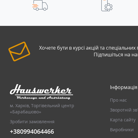
Хочете бути в курсі акцій та спеціальних
Підпишіться на н
Інформація
Про нас
м. Харків, Торгівельний центр
Зворотній зв
«Барабашово»
Карта сайту
Зробити замовлення
Виробники
+380994064466