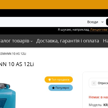
Всюди
Я шукаю, наприклад,
Ланцюгова 
талог товарів
Доставка, гарантія і оплата
Н
SSMANN 10 AS 12Li
N 10 AS 12Li
Топ продажів
Оприск
Популярні
Немає в на
Модель:
KR