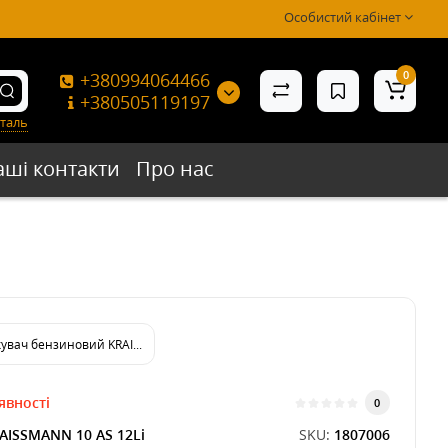
Особистий кабінет
0
+380994064466
+380505119197
таль
аші контакти
Про нас
увач бензиновий KRAISSMANN 213 BS 26 (бак 26 л)
явності
0
AISSMANN 10 AS 12Li
SKU:
1807006