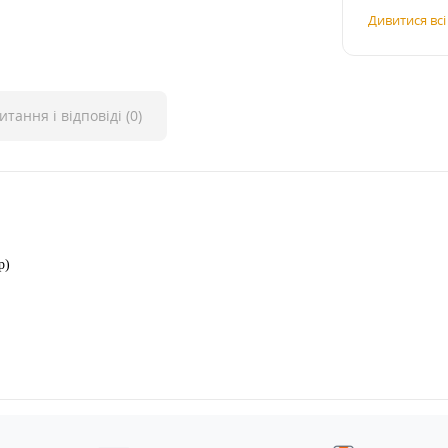
Дивитися вс
итання і відповіді (0)
р)