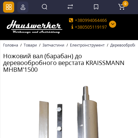
0
+380994064466
+380505119197
Головна
Товари
Запчастини
Електроінструмент
Деревообробні
Ножовий вал (барабан) до
деревообробного верстата KRAISSMANN
MHBM'1500