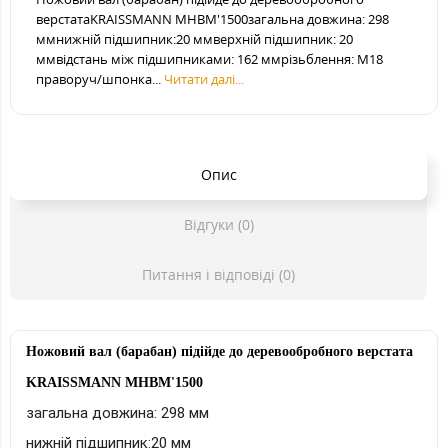
верстатаKRAISSMANN MHBM'1500загальна довжина: 298
ммнижній підшипник:20 ммверхній підшипник: 20
ммвідстань між підшипниками: 162 ммрізьблення: М18
праворуч/шпонка...
Читати далі...
Опис
Відгуки (0)
Питання і відповіді (0)
Ножовий вал (барабан) підійде до деревообробного верстата
KRAISSMANN MHBM'1500
загальна довжина: 298 мм
нижній підшипник:2
0 мм