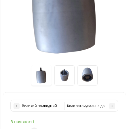
Великий приводний шків до точильно-шліфувального верста
Коло заточувальне до точильно-шл
В наявності