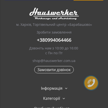
м. Харків, Торгівельний центр «Барабашово»
Зробити замовлення
+380994064466
Дзвоніть нам з 10:00 до 16:00
с Пн по Пт
shop@hauswerker.com.ua
Замовити дзвінок
Інформація
Категорії