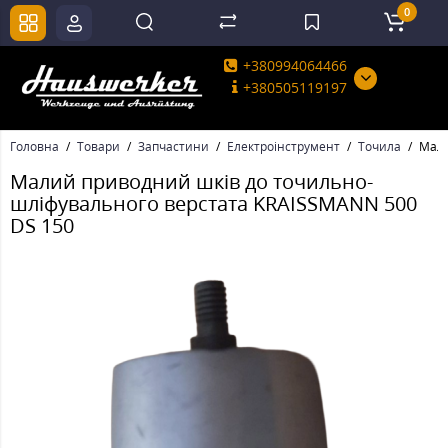
0
+380994064466
+380505119197
Головна
Товари
Запчастини
Електроінструмент
Точила
Мали
Малий приводний шків до точильно-
шліфувального верстата KRAISSMANN 500
DS 150