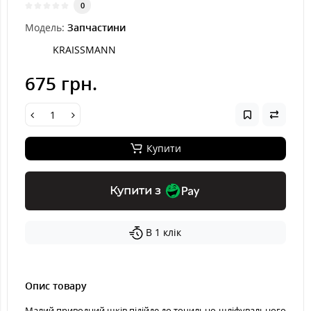
0
Модель:
Запчастини
KRAISSMANN
675 грн.
Купити
Купити з
В 1 клік
Опис товару
Малий приводний шків підійде до точильно-шліфувального