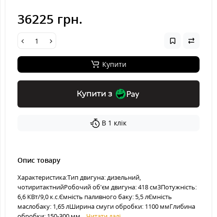
36225 грн.
Купити
Купити з
В 1 клік
Опис товару
Характеристика:Тип двигуна: дизельний,
чотиритактнийРобочий об'єм двигуна: 418 см3Потужність:
6,6 КВт/9,0 к.с.Ємність паливного баку: 5,5 лЄмність
маслобаку: 1,65 лШирина смуги обробки: 1100 ммГлибина
обробки: 150-300 мм...
Читати далі...