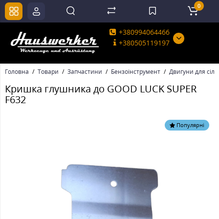
0
+380994064466
+380505119197
Головна
Товари
Запчастини
Бензоінструмент
Двигуни для сіль
Кришка глушника до GOOD LUCK SUPER
F632
Популярні