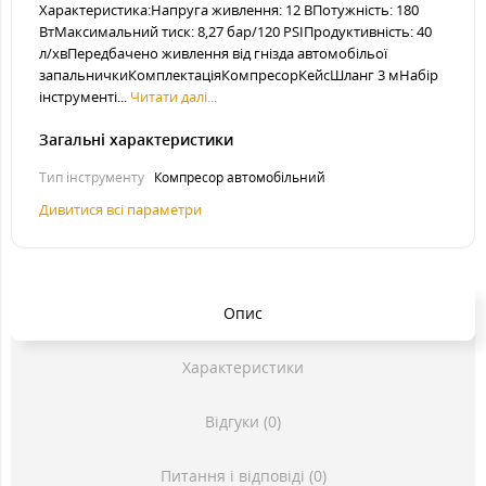
Характеристика:Напруга живлення: 12 ВПотужність: 180
ВтМаксимальний тиск: 8,27 бар/120 PSIПродуктивність: 40
л/хвПередбачено живлення від гнізда автомобільої
запальничкиКомплектаціяКомпресорКейсШланг 3 мНабір
інструменті...
Читати далі...
Загальні характеристики
Тип інструменту
Компресор автомобільний
Дивитися всі параметри
Опис
Характеристики
Відгуки (0)
Питання і відповіді (0)