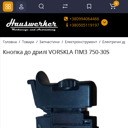
0
+380994064466
+380505119197
Головна
Товари
Запчастини
Електроінструмент
Електричні дри
Кнопка до дрилі VORSKLA ПМЗ 750-30S