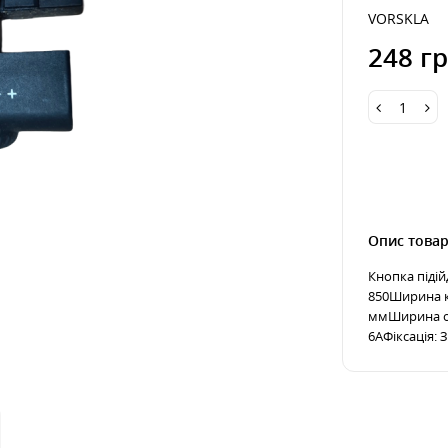
VORSKLA
248 гр
Опис това
Кнопка піді
850Ширина к
ммШирина ос
6АФіксація: З