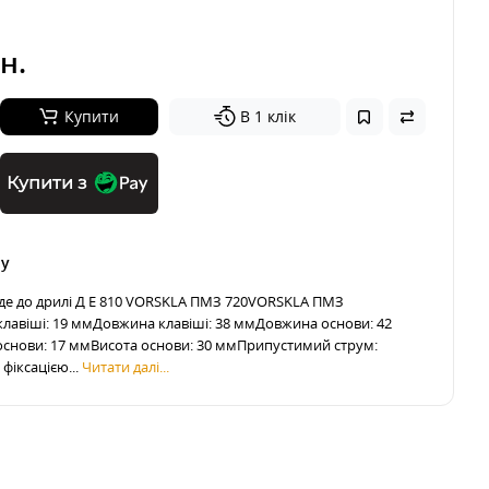
н.
Купити
В 1 клік
Купити з
ру
йде до дрилі Д Е 810 VORSKLA ПМЗ 720VORSKLA ПМЗ
лавіші: 19 ммДовжина клавіші: 38 ммДовжина основи: 42
нови: 17 ммВисота основи: 30 ммПрипустимий струм:
 фіксацією...
Читати далі...