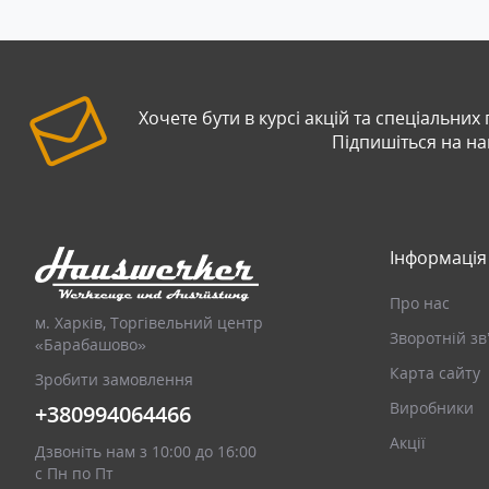
Хочете бути в курсі акцій та спеціальних
Підпишіться на н
Інформація
Про нас
м. Харків, Торгівельний центр
Зворотній зв
«Барабашово»
Карта сайту
Зробити замовлення
Виробники
+380994064466
Акції
Дзвоніть нам з 10:00 до 16:00
с Пн по Пт