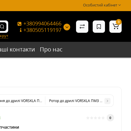
Особистий кабінет
0
+380994064466
+380505119197
крут
аші контакти
Про нас
ня до дрилі VORSKLA ПМЗ 720
Ротор до дрилі VORSKLA ПМЗ 720
і
0
пчастини