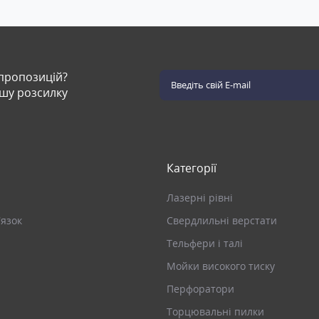
 пропозицій?
ашу розсилку
Категорії
Лазерні рівні
’язок
Свердлильні верстати
Тельфери і талі
Мойки високого тиску
Перфоратори
Торцювальні пилки