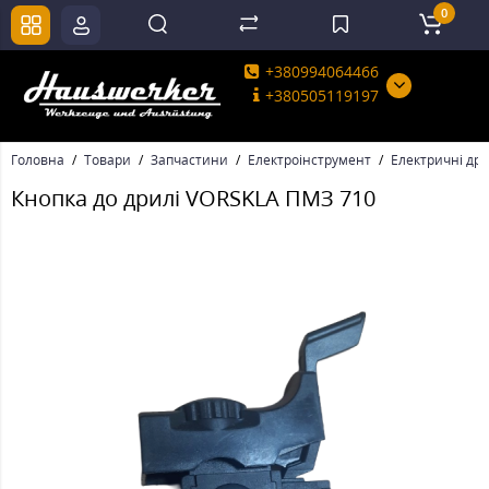
0
+380994064466
+380505119197
Головна
Товари
Запчастини
Електроінструмент
Електричні дри
Кнопка до дрилі VORSKLA ПМЗ 710