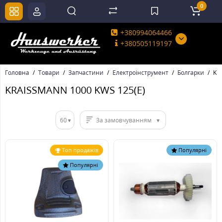
0
+380994064466
+380505119197
Головна
Товари
Запчастини
Електроінструмент
Болгарки
KR
KRAISSMANN 1000 KWS 125(E)
60
За замовчуванням
Топ продажів
Популярні
Популярні