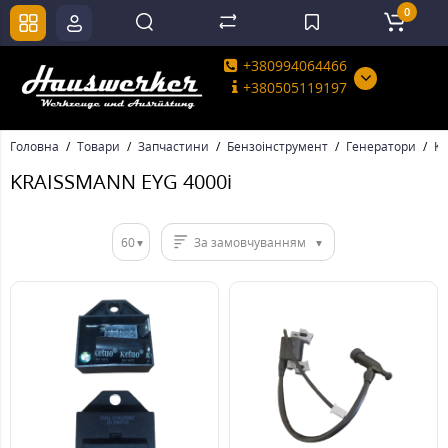
0
+380994064466
+380505119197
Головна
Товари
Запчастини
Бензоінструмент
Генератори
K
KRAISSMANN EYG 4000i
60
За замовчуванням