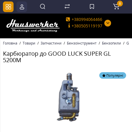
0
+380994064466
+380505119197
Головна
Товари
Запчастини
Бензоінструмент
Бензопили
GO
Карбюратор до GOOD LUCK SUPER GL
5200M
Популярні