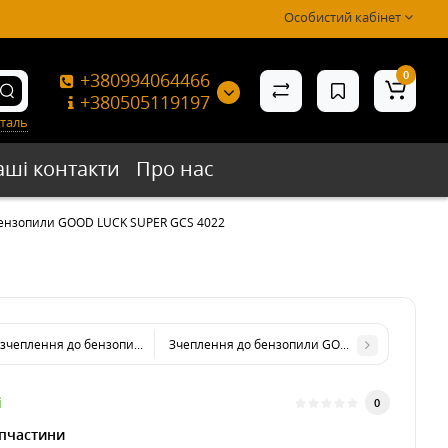
Особистий кабінет
0
+380994064466
+380505119197
таль
аші контакти
Про нас
бензопили GOOD LUCK SUPER GCS 4022
зчеплення до бензопили GOOD LUCK SUPER GCS 4022
Зчеплення до бензопили GOOD LUCK SUPER GC
і
0
пчастини