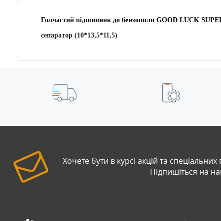
Голчастий підшипник до бензопили GOOD LUCK SUPE
сепаратор (10*13,5*11,5)
Хочете бути в курсі акцій та спеціальних
Підпишіться на н