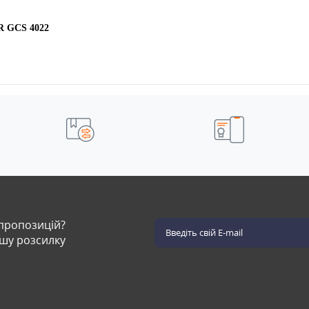
R GCS 4022
 пропозицій?
ашу розсилку