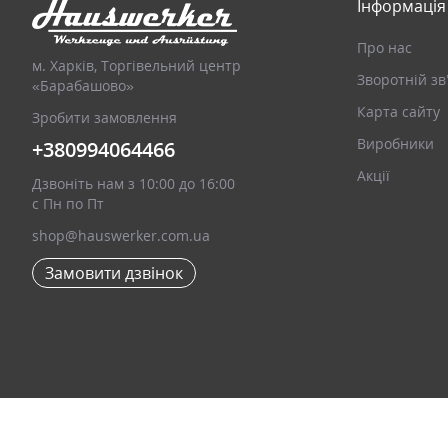
Інформація
Про нас
м. Харків, Торгівельний центр
Зворотній зв
«Барабашово»
Карта сайту
Зробити замовлення
Виробники
+380994064466
Акції
Дзвоніть нам з 10:00 до 16:00
с Пн по Пт
shop@hauswerker.com.ua
Замовити дзвінок
Hauswerker - Інструменти та обладнання © 2026