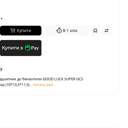
K
.
Купити
В 1 клік
Купити з
ру
ідшипник до бензопили GOOD LUCK SUPER GCS
р (10*13,5*11,5)...
Читати далі...