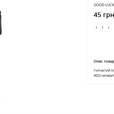
GOOD LUC
45 грн
Опис това
Голчастий п
4022 сепарато