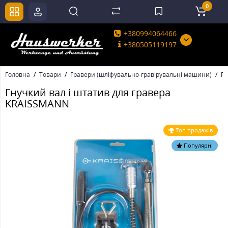
0
+380994064466
+380505119197
Головна
Товари
Гравери (шліфувально-гравірувальні машини)
Гн
Гнучкий вал і штатив для гравера
KRAISSMANN
Топ продажів
Популярні