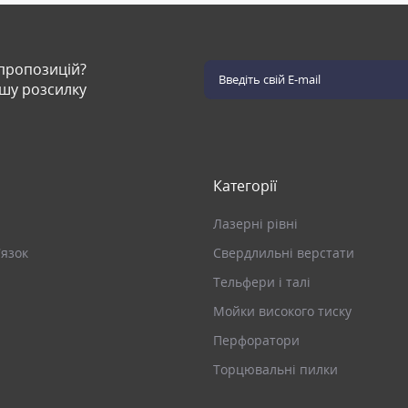
 пропозицій?
ашу розсилку
Категорії
Лазерні рівні
’язок
Свердлильні верстати
Тельфери і талі
Мойки високого тиску
Перфоратори
Торцювальні пилки