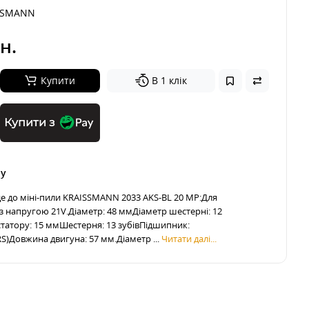
SSMANN
н.
Купити
В 1 клік
Купити з
ру
де до міні-пили KRAISSMANN 2033 AKS-BL 20 MP:Для
з напругою 21V.Діаметр: 48 ммДіаметр шестерні: 12
атору: 15 ммШестерня: 13 зубівПідшипник:
RS)Довжина двигуна: 57 мм.Діаметр ...
Читати далі...