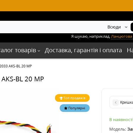
Всюди
Я шукаю, наприклад,
Ланцюгова 
талог товарів
Доставка, гарантія і оплата
Н
2033 AKS-BL 20 MP
 AKS-BL 20 MP
Топ продажів
Кришка
Популярні
В наявност
Модель:
За