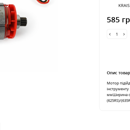
KRAI
585 гр
Опис това
Мотор підій
інструменту 
ммШирина ст
(625RS)/(635