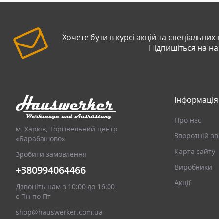
Хочете бути в курсі акцій та спеціальних
Підпишіться на н
Інформація
Про нас
м. Харків, Торгівельний центр
Зворотній зв
«Барабашово»
Карта сайту
Зробити замовлення
Виробники
+380994064466
Акції
Дзвоніть нам з 10:00 до 16:00
с Пн по Пт
shop@hauswerker.com.ua