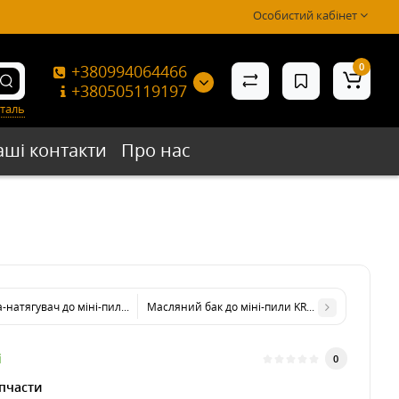
Особистий кабінет
0
+380994064466
+380505119197
таль
аші контакти
Про нас
-натягувач до міні-пили KRAISSMANN 2033 AKS-BL 20 MP
Масляний бак до міні-пили KRAISSMANN 2033 A
і
0
пчасти