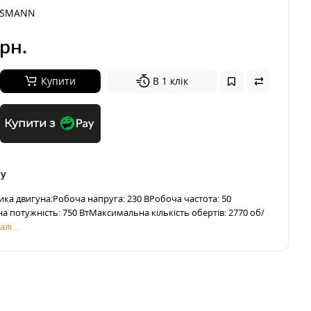
SSMANN
рн.
Купити
В 1 клік
Купити з
ру
ика двигуна:Робоча напруга: 230 ВРобоча частота: 50
 потужність: 750 ВтМаксимальна кількість обертів: 2770 об/
лі...