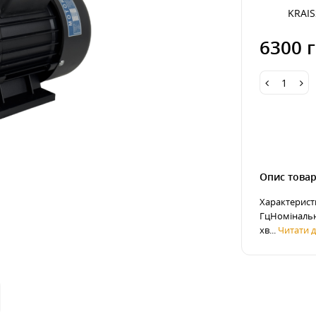
KRAI
6300 г
Опис това
Характерист
ГцНомінальна
хв...
Читати да