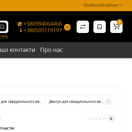
Особистий кабінет
0
+380994064466
+380505119197
таль
аші контакти
Про нас
 для свердлильного верстата KRAISSMANN 751 SB 20
Двигун для свердлильного верстата KRAISSMAN
і
0
пчасти