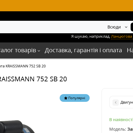
Всюди
Я шукаю, наприклад,
Ланцюгова 
талог товарів
Доставка, гарантія і оплата
Н
ата KRAISSMANN 752 SB 20
KRAISSMANN 752 SB 20
Популярні
Двигун
В наявност
Модель:
За