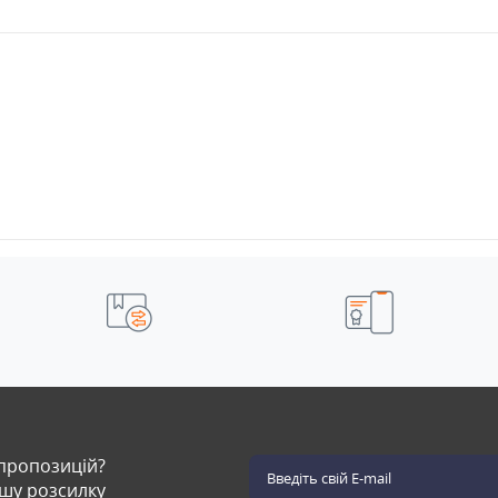
 пропозицій?
ашу розсилку