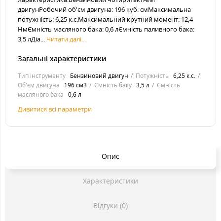
двигунРобочий об'єм двигуна: 196 куб. смМаксимальна
потужність: 6,25 к.с.Максимальний крутний момент: 12,4
НмЄмність масляного бака: 0,6 лЄмність паливного бака:
3,5 лДіа...
Читати далі...
Загальні характеристики
Тип інструменту
Бензиновий двигун
Потужність
6,25 к.с.
Об'єм двигуна
196 см3
Ємність баку
3,5 л
Ємність
масляного бака
0,6 л
Дивитися всі параметри
Опис
Характеристики
Відгуки (0)