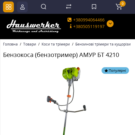
0
+380994064466
+380505119197
Головна
Товари
Коси та трімери
Бензинові трімери та кущорізи
Бензокоса (бензотример) АМУР БТ 4210
Популярні