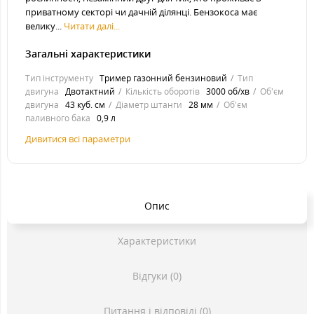
приватному секторі чи дачній ділянці. Бензокоса має
велику...
Читати далі...
Загальні характеристики
Тип інструменту
Тример газонний бензиновий
Тип
двигуна
Двотактний
Кількість оборотів
3000 об/хв
Об'єм
двигуна
43 куб. см
Діаметр штанги
28 мм
Об'єм
паливного бака
0,9 л
Дивитися всі параметри
Опис
Характеристики
Відгуки (0)
Питання і відповіді (0)