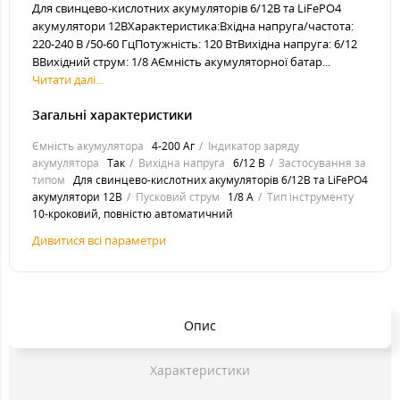
Для свинцево-кислотних акумуляторів 6/12В та LiFePO4
акумулятори 12ВХарактеристика:Вхідна напруга/частота:
220-240 В /50-60 ГцПотужність: 120 ВтВихідна напруга: 6/12
ВВихідний струм: 1/8 АЄмність акумуляторної батар...
Читати далі...
Загальні характеристики
Ємність акумулятора
4-200 Аг
Індикатор заряду
акумулятора
Так
Вихідна напруга
6/12 В
Застосування за
типом
Для свинцево-кислотних акумуляторів 6/12В та LiFePO4
акумулятори 12В
Пусковий струм
1/8 А
Тип інструменту
10-кроковий, повністю автоматичний
Дивитися всі параметри
Опис
Характеристики