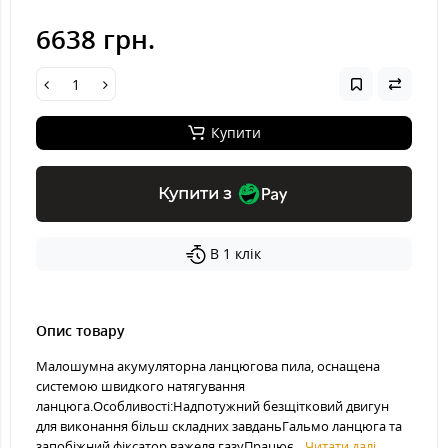
6638 грн.
Купити
Купити з
В 1 клік
Опис товару
Малошумна акумуляторна ланцюгова пила, оснащена
системою швидкого натягування
ланцюга.Особливості:Надпотужний безщітковий двигун
для виконання більш складних завданьГальмо ланцюга та
запобіжний фіксатор важеля газуПрацює...
Читати далі...