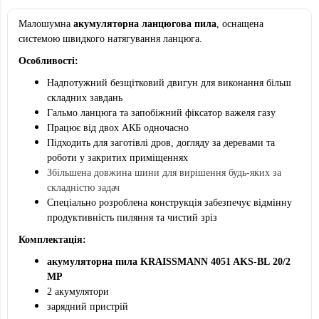
Малошумна
акумуляторна ланцюгова пила
, оснащена
системою швидкого натягування ланцюга.
Особливості:
Надпотужний безщітковий двигун для виконання більш
складних завдань
Гальмо ланцюга та запобіжний фіксатор важеля газу
Працює від двох АКБ одночасно
Підходить для заготівлі дров, догляду за деревами та
роботи у закритих приміщеннях
Збільшена довжина шини для вирішення будь-яких за
складністю задач
Спеціально розроблена конструкція забезпечує відмінну
продуктивність пиляння та чистий зріз
Комплектація:
акумуляторна пила KRAISSMANN 4051 AKS-BL
20/2
MP
2 акумулятори
зарядний пристрій