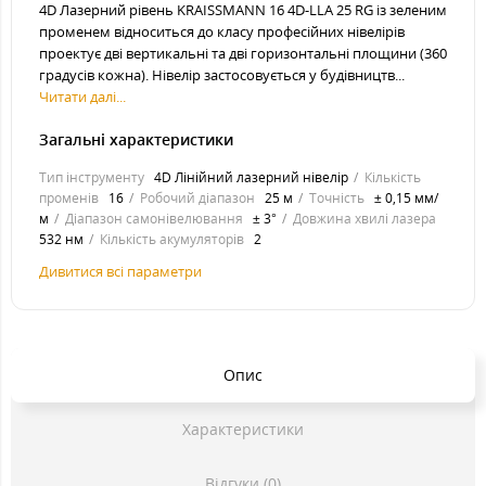
4D Лазерний рівень KRAISSMANN 16 4D-LLA 25 RG із зеленим
променем відноситься до класу професійних нівелірів
проектує дві вертикальні та дві горизонтальні площини (360
градусів кожна). Нівелір застосовується у будівництв...
Читати далі...
Загальні характеристики
Тип інструменту
4D Лінійний лазерний нівелір
Кількість
променів
16
Робочий діапазон
25 м
Точність
± 0,15 мм/
м
Діапазон самонівелювання
± 3°
Довжина хвилі лазера
532 нм
Кількість акумуляторів
2
Дивитися всі параметри
Опис
Характеристики
Відгуки (0)