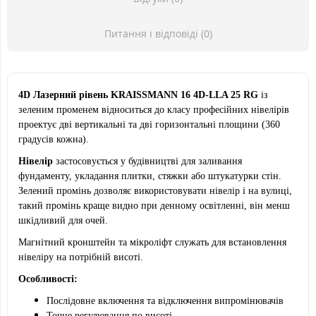
Питання і відповіді (0)
4D Лазерний рівень KRAISSMANN 16 4D-LLA 25 RG
із
зеленим променем відноситься до класу професійних нівелірів
проектує дві вертикальні та дві горизонтальні площини (360
градусів кожна).
Нівелір
застосовується у будівництві для заливання
фундаменту, укладання плитки, стяжки або штукатурки стін.
Зелений промінь дозволяє використовувати нівелір і на вулиці,
такий промінь краще видно при денному освітленні, він менш
шкідливий для очей.
Магнітний кронштейн та мікроліфт служать для встановлення
нівеліру на потрібній висоті.
Особливості:
Послідовне включення та відключення випромінювачів
Точне регулювання по висоті