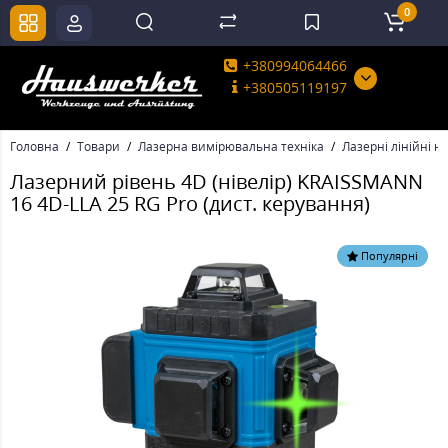
0
+380994064466
+380505119197
Головна
Товари
Лазерна вимірювальна техніка
Лазерні лінійні н
Лазерний рівень 4D (нівелір) KRAISSMANN
16 4D-LLA 25 RG Pro (дист. керування)
Популярні